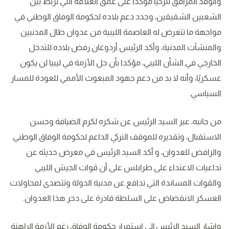
والوفد المرافق لتركيا مؤكدا على عمق العلاقة التي تربط بين
الشعبين الشقيقين، وجدد دعم بلاده لحكومة الوفاق الوطني في
مواجهة ما تتعرض له العاصمة الليبية من عدوان طال المدنيين
والمنشآت المدنية، وأكد الرئيس أردوغان رفض بلاده للتدخل
الخارجي في الشأن الليبي، مؤكدا بأن حل الأزمة في ليبيا لن يكون
عسكريًا، وأنه لا بد من دعم جهود المبعوث الأممي للعودة للمسار
السياسي.
من جانبه، عبر السيد الرئيس عن شكره لكرم الضيافة وحسن
الاستقبال، وتقديره للموقف التركي الداعم لحكومة الوفاق الوطني
والرافض للعدوان، و أكد السيد الرئيس في معرض حديثه عن
تداعيات الاعتداء على طرابلس على أن قوات الجيش الليبي
والقوات المساندة التي تدافع عن مدنية الدولة وتتصدى لمحاولات
العسكر الانقضاض على السلطة قادرة على دحر هذا العدوان.
واشار السيد الرئيس إلى استمرار حكومة الوفاق رغم الأزمة الراهنة