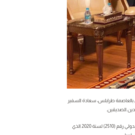
س بالعاصمة طرابلس، سعادة السفير
لدين الصديقين.
وجدد سعادة السفير خلال اللقاء، دعم بلاده لحكومة الوفاق الوطني، والحرص على تنفيذ قرار مجلس الأمن الدولي رقم (2510) لسنة 2020 الذي