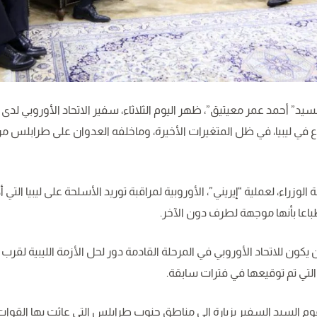
د” أحمد عمر معيتيق”، ظهر اليوم الثلاثاء، سفير الاتحاد الأوروبي لدى ليب
 في ليبيا، في ظل المتغيرات الأخيرة، وماخلفه العدوان على طرابلس من د
لوزراء، لعملية “إيريني”، الأوروبية لمراقبة توريد الأسلحة على ليبيا التي 
باعا بأنها موجهة لطرف دون الآخر.
ون للاتحاد الأوروبي في المرحلة القادمة دور لحل الأزمة الليبية لقرب 
التي تم توقيعها في فترات سابقة.
يقوم السيد السفير بزيارة الى مناطق جنوب طرابلس التي عاثت بها القوات 