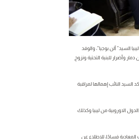
يا السيد” آلن بوجيا”، والوفد
مار وأضرار للبنية التحتية ونزوح
أكد السيد النائب إهمالها لمراقبة
الدول الاوروبية من ليبيا وكذلك
المعادية فسادًا، للاطلاع عن