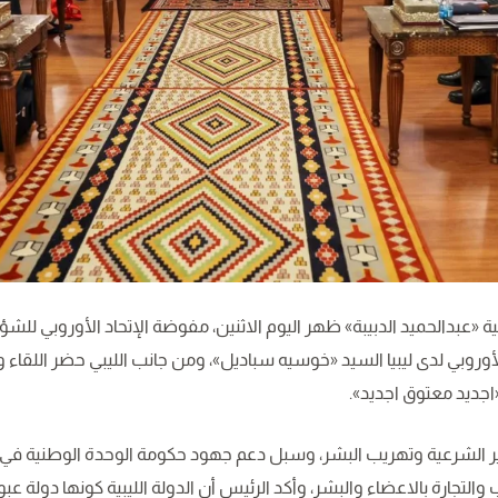
عبدالحميد الدبيبة» ظهر اليوم الاثنين، مفوضة الإتحاد الأوروبي للشؤون
روبي لدى ليبيا السيد «خوسيه سباديل»، ومن جانب الليبي حضر اللقاء وزي
اجديد معتوق اجديد».
ير الشرعية وتهريب البشر، وسبل دعم جهود حكومة الوحدة الوطنية ف
ب والتجارة بالاعضاء والبشر، وأكد الرئيس أن الدولة الليبية كونها دول