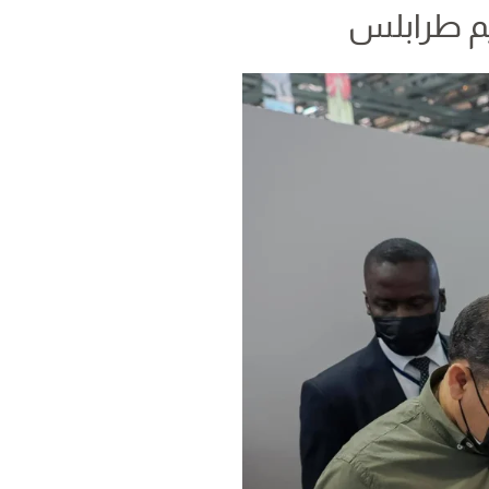
م طرابلس