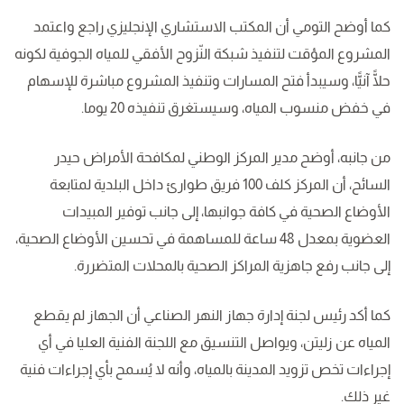
كما أوضح التومي أن المكتب الاستشاري الإنجليزي راجع واعتمد
المشروع المؤقت لتنفيذ شبكة النّزوح الأفقي للمياه الجوفية لكونه
حلًّا آنيًّا، وسيبدأ فتح المسارات وتنفيذ المشروع مباشرة للإسهام
في خفض منسوب المياه، وسيستغرق تنفيذه 20 يوما.
من جانبه، أوضح مدير المركز الوطني لمكافحة الأمراض حيدر
السائح، أن المركز كلف 100 فريق طوارئ داخل البلدية لمتابعة
الأوضاع الصحية في كافة جوانبها، إلى جانب توفير المبيدات
العضوية بمعدل 48 ساعة للمساهمة في تحسين الأوضاع الصحية،
إلى جانب رفع جاهزية المراكز الصحية بالمحلات المتضررة.
كما أكد رئيس لجنة إدارة جهاز النهر الصناعي أن الجهاز لم يقطع
المياه عن زليتن، ويواصل التنسيق مع اللجنة الفنية العليا في أي
إجراءات تخص تزويد المدينة بالمياه، وأنه لا يُسمح بأي إجراءات فنية
غير ذلك.